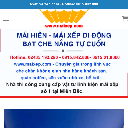
Skip
www.maixep.com - Hotline: 0915.842.888
to
content