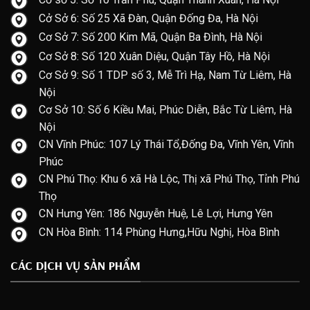
Cở Sở 6: Số 25 Xã Đàn, Quận Đống Đa, Hà Nội
Cơ Sở 7: Số 200 Kim Mã, Quận Ba Đình, Hà Nội
Cơ Sở 8: Số 120 Xuân Diệu, Quận Tây Hồ, Hà Nội
Cơ Sở 9: Số 1 TDP số 3, Mễ Trì Hạ, Nam Từ Liêm, Hà
Nội
Cơ Sở 10: Số 6 Kiều Mai, Phúc Diễn, Bắc Từ Liêm, Hà
Nội
CN Vĩnh Phúc: 107 Lý Thái Tổ,Đống Đa, Vĩnh Yên, Vĩnh
Phúc
CN Phú Thọ: Khu 6 xã Hà Lộc, Thị xã Phú Thọ, Tỉnh Phú
Thọ
CN Hưng Yên: 186 Nguyễn Huệ, Lê Lợi, Hưng Yên
CN Hòa Bình: 114 Phùng Hưng,Hữu Nghị, Hòa Bình
CÁC DỊCH VỤ SẢN PHẨM