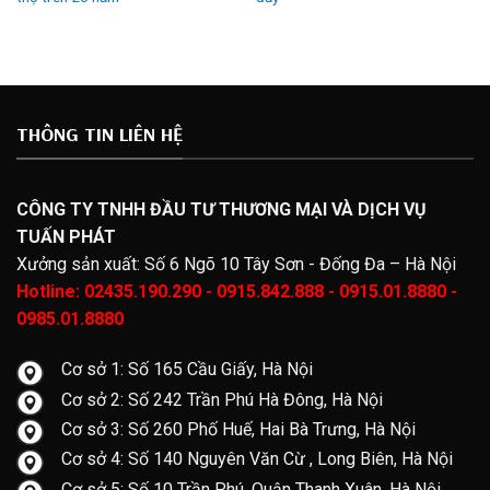
THÔNG TIN LIÊN HỆ
CÔNG TY TNHH ĐẦU TƯ THƯƠNG MẠI VÀ DỊCH VỤ
TUẤN PHÁT
Xưởng sản xuất: Số 6 Ngõ 10 Tây Sơn - Đống Đa – Hà Nội
Hotline: 02435.190.290 - 0915.842.888 - 0915.01.8880 -
0985.01.8880
Cơ sở 1: Số 165 Cầu Giấy, Hà Nội
Cơ sở 2: Số 242 Trần Phú Hà Đông, Hà Nội
Cơ sở 3: Số 260 Phố Huế, Hai Bà Trưng, Hà Nội
Cơ sở 4: Số 140 Nguyên Văn Cừ , Long Biên, Hà Nội
Cơ sở 5: Số 10 Trần Phú, Quận Thanh Xuân, Hà Nội