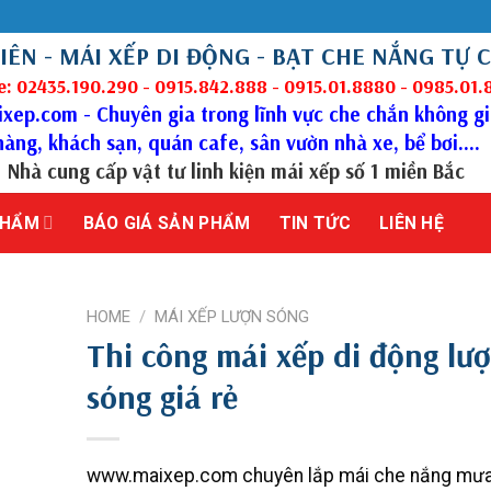
IÊN - MÁI XẾP DI ĐỘNG - BẠT CHE NẮNG TỰ 
e: 02435.190.290 - 0915.842.888 - 0915.01.8880 - 0985.01
ep.com - Chuyên gia trong lĩnh vực che chắn không g
hàng, khách sạn, quán cafe, sân vườn nhà xe, bể bơi....
Nhà cung cấp vật tư linh kiện mái xếp số 1 miền Bắc
PHẨM
BÁO GIÁ SẢN PHẨM
TIN TỨC
LIÊN HỆ
HOME
/
MÁI XẾP LƯỢN SÓNG
Thi công mái xếp di động lư
sóng giá rẻ
www.maixep.com chuyên lắp mái che nắng mư