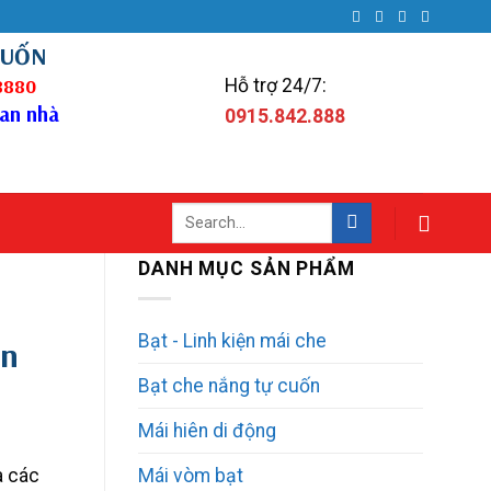
CUỐN
.8880
Hỗ trợ 24/7:
ian nhà
0915.842.888
Search
for:
DANH MỤC SẢN PHẨM
Bạt - Linh kiện mái che
ợn
Bạt che nắng tự cuốn
Mái hiên di động
a các
Mái vòm bạt