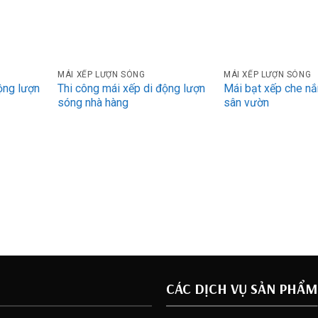
MÁI XẾP LƯỢN SÓNG
MÁI XẾP LƯỢN SÓNG
ộng lượn
Thi công mái xếp di động lượn
Mái bạt xếp che n
sóng nhà hàng
sân vườn
CÁC DỊCH VỤ SẢN PHẨM