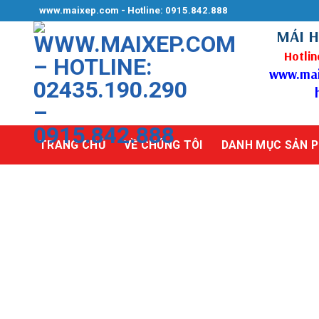
Skip
www.maixep.com - Hotline: 0915.842.888
to
MÁI H
content
Hotlin
www.maix
TRANG CHỦ
VỀ CHÚNG TÔI
DANH MỤC SẢN 